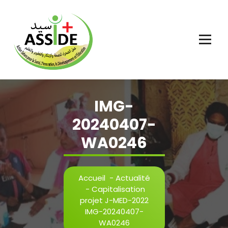
Aller
au
contenu
IMG-
20240407-
WA0246
Accueil
-
Actualité
-
Capitalisation
projet J-MED-2022
IMG-20240407-
WA0246