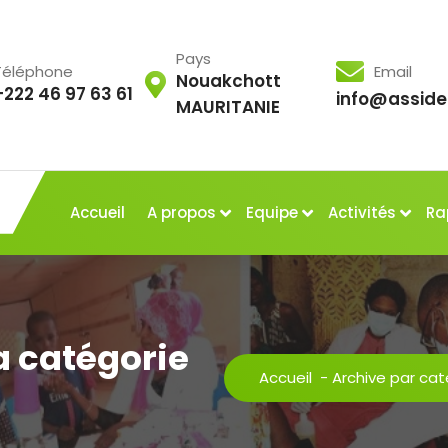
Pays
Téléphone
Email
Nouakchott
+222 46 97 63 61
info@asside
MAURITANIE
Accueil
A propos
Equipe
Activités
Ra
a catégorie
Accueil
-
Archive par cat