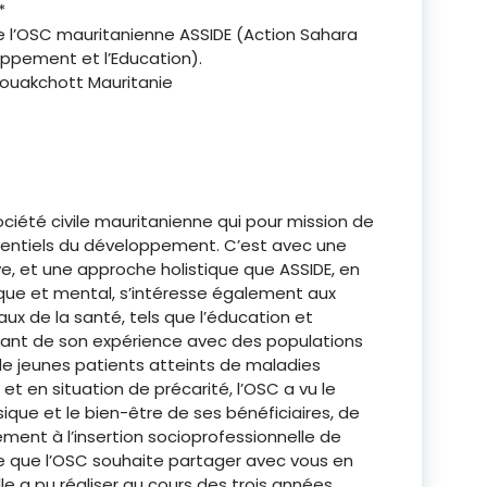
*
de l’OSC mauritanienne ASSIDE (Action Sahara
loppement et l’Education).
Nouakchott Mauritanie
ociété civile mauritanienne qui pour mission de
ssentiels du développement. C’est avec une
e, et une approche holistique que ASSIDE, en
ique et mental, s’intéresse également aux
x de la santé, tels que l’éducation et
artant de son expérience avec des populations
de jeunes patients atteints de maladies
t en situation de précarité, l’OSC a vu le
ique et le bien-être de ses bénéficiaires, de
nt à l’insertion socioprofessionnelle de
e que l’OSC souhaite partager avec vous en
le a pu réaliser au cours des trois années.