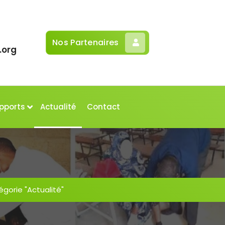
Nos Partenaires
.org
pports
Actualité
Contact
égorie "Actualité"