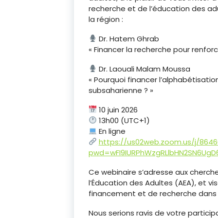
recherche et de l’éducation des adu
la région :
Dr. Hatem Ghrab
« Financer la recherche pour renforc
Dr. Laouali Malam Moussa
« Pourquoi financer l’alphabétisatio
subsaharienne ? »
10 juin 2026
13h00 (UTC+1)
En ligne
https://us02web.zoom.us/j/864
pwd=wFI9IURPhWzgRLlbHN2SN6UgD6I
Ce webinaire s’adresse aux cherche
l’Éducation des Adultes (AEA), et vis
financement et de recherche dans 
Nous serions ravis de votre partici