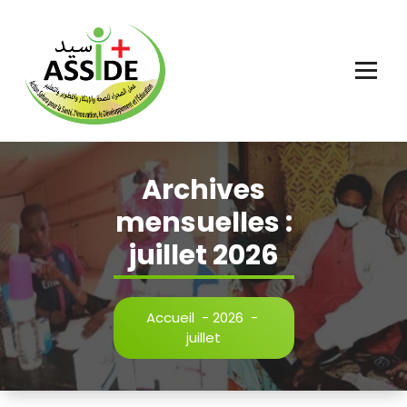
Aller
au
contenu
Archives
mensuelles :
juillet 2026
Accueil
-
2026
-
juillet