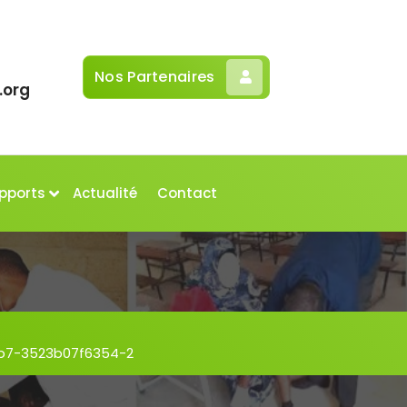
Nos Partenaires
.org
pports
Actualité
Contact
b7-3523b07f6354-2