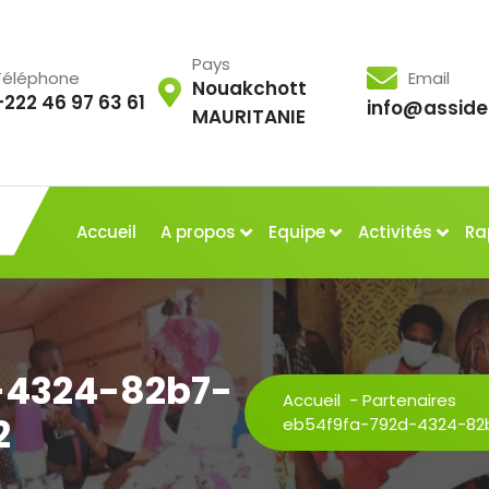
Pays
Téléphone
Email
Nouakchott
+222 46 97 63 61
info@asside
MAURITANIE
Accueil
A propos
Equipe
Activités
Ra
-4324-82b7-
Accueil
-
Partenaires
2
eb54f9fa-792d-4324-82