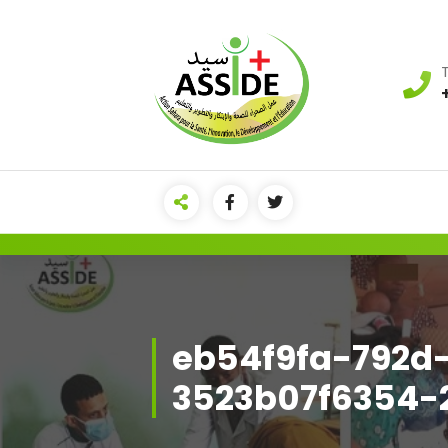
Aller
au
contenu
eb54f9fa-792d
3523b07f6354-