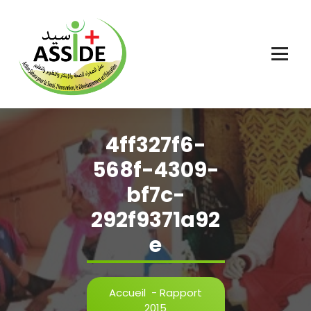
Aller
au
contenu
4ff327f6-
568f-4309-
bf7c-
292f9371a92
e
Accueil
-
Rapport
2015