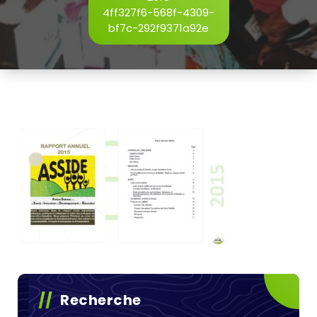
4ff327f6-568f-4309-
bf7c-292f9371a92e
Recherche