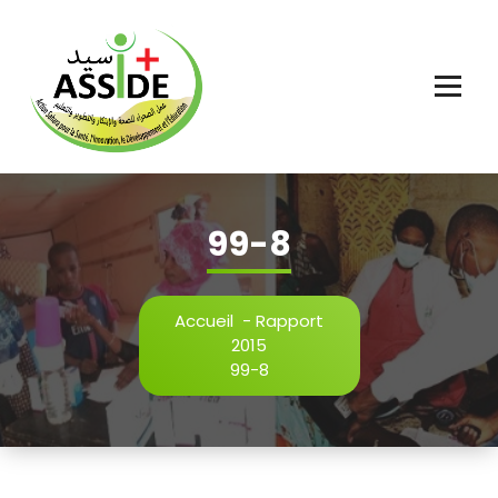
Aller
au
contenu
99-8
Accueil
-
Rapport
2015
99-8